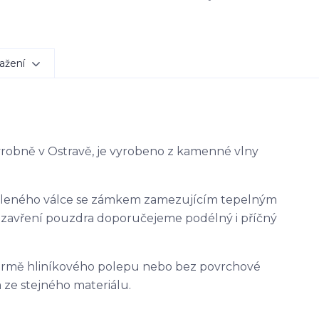
ažení
výrobně v Ostravě, je vyrobeno z kamenné vlny
ěleného válce se zámkem zamezujícím tepelným
uzavření pouzdra doporučejeme podélný i příčný
ormě hliníkového polepu nebo bez povrchové
 ze stejného materiálu.