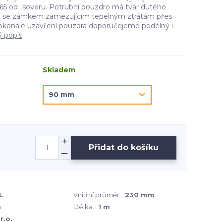
5 od Isoveru. Potrubní pouzdro má tvar dutého
e se zámkem zamezujícím tepelným ztrátám přes
okonalé uzavření pouzdra doporučejeme podélný i
ý popis
Skladem
Přidat do košíku
L
Vnitřní průměr:
230 mm
m
Délka:
1 m
r.o.