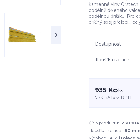
kamenné vlny Orstech 6
podélně děleného válc
podélnou drážku. Pro d
příčný spoj přelepi...
cel
Dostupnost
Tloušťka izolace
935 Kč
/
ks
773 Kč
bez DPH
Číslo produktu:
23090A
Tloušťka izolace:
90 m
Výrobce:
A-Z izolace s.