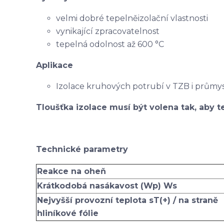
velmi dobré tepelněizolační vlastnosti
vynikající zpracovatelnost
tepelná odolnost až 600 °C
Aplikace
Izolace kruhových potrubí v TZB i průmy
Tloušťka izolace musí být volena tak, aby te
Technické parametry
Reakce na oheň
Krátkodobá nasákavost (Wp) Ws
Nejvyšší provozní teplota sT(+) / na straně
hliníkové fólie