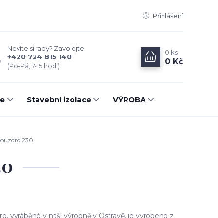
Přihlášení
Nevíte si rady? Zavolejte.
0
ks
+420 724 815 140
0 Kč
(Po-Pá, 7-15 hod.)
ce
Stavební izolace
VÝROBA
pouzdro 230
30
ro, vyráběné v naší výrobně v Ostravě, je vyrobeno z