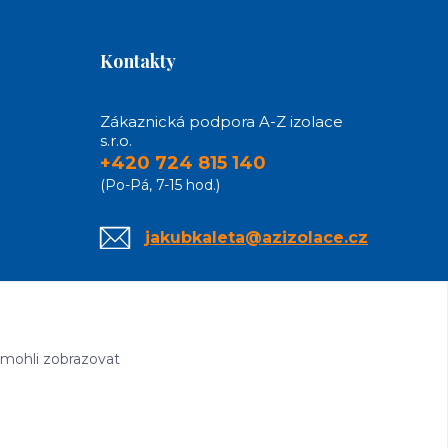
Kontakty
Zákaznická podpora A-Z izolace
s.r.o.
+420 724 815 140
(Po-Pá, 7-15 hod.)
jakubkaleta@azizolace.cz
 mohli zobrazovat