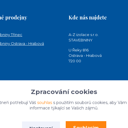
é prodejny
Kde nás najdete
bniny Třinec
A-Z izolace s.r.o.
STAVEBNINY
bniny Ostrava - Hrabová
U Řeky 816
Ostrava - Hrabová
720 00
Zpracování cookies
tneři potřebují Váš
souhlas
s použitím souborů cookies, aby Vám
informace týkající se Vašich zájmů.
Souhlasím