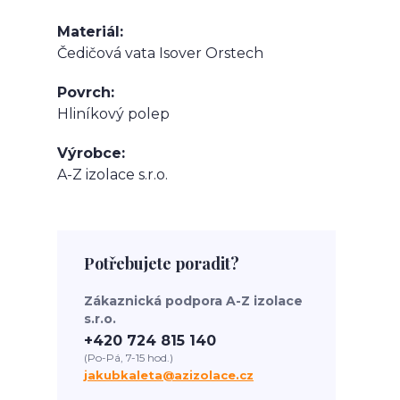
Materiál
Čedičová vata Isover Orstech
Povrch
Hliníkový polep
Výrobce
A-Z izolace s.r.o.
Potřebujete poradit?
Zákaznická podpora A-Z izolace
s.r.o.
+420 724 815 140
(Po-Pá, 7-15 hod.)
jakubkaleta@azizolace.cz