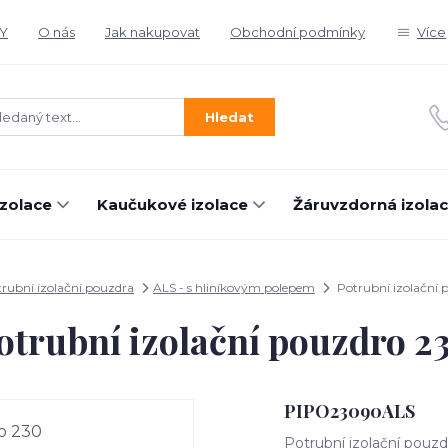
Y
O nás
Jak nakupovat
Obchodní podmínky
Více
Hledat
izolace
Kaučukové izolace
Žáruvzdorná izola
rubní izolační pouzdra
ALS - s hliníkovým polepem
Potrubní izolační 
otrubní izolační pouzdro 2
PIPO23090ALS
Potrubní izolační pouzd