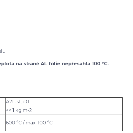
slu
plota na straně AL fólie nepřesáhla 100 °C.
A2L-s1, d0
<< 1 kg·m-2
600 °C / max. 100 °C