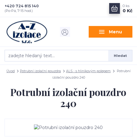
+420 724 815 140
0
ks
0 Kč
(Po-Pá, 7-15 hod.)
Menu
Hledat
Úvod
Potrubní izolační pouzdra
ALS - s hliníkovým polepem
Potrubní
izolační pouzdro 240
Potrubní izolační pouzdro
240