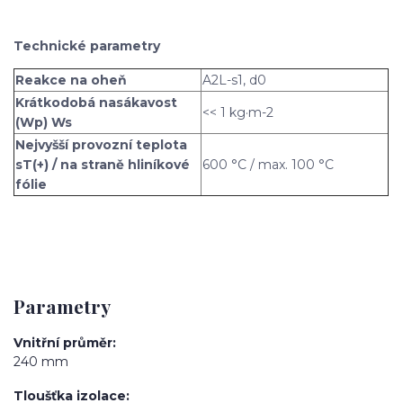
Technické parametry
Reakce na oheň
A2L-s1, d0
Krátkodobá nasákavost
<< 1 kg·m-2
(Wp) Ws
Nejvyšší provozní teplota
sT(+) / na straně hliníkové
600 °C / max. 100 °C
fólie
Parametry
Vnitřní průměr
240 mm
Tloušťka izolace