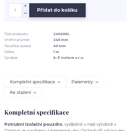
Přidat do košíku
Číslo produktu:
24040AL
Vnitřní průměr:
240 mm
Tloušťka izolace:
40 mm
Délka:
1 m
Výrobce:
A-Z izolace s.r.o.
Kompletní specifikace
Parametry
Ke stažení
Kompletní specifikace
Potrubní izolační pouzdro
, vyráběné v naší výrobně v
Ostravě, je vyrobeno z kamenné vlny Orstech 65 od Isoveru.