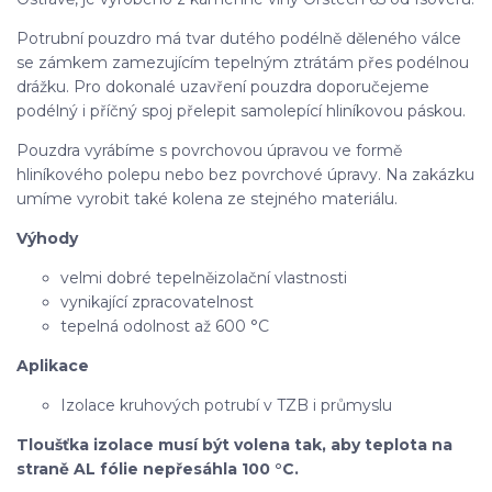
Potrubní pouzdro má tvar dutého podélně děleného válce
se zámkem zamezujícím tepelným ztrátám přes podélnou
drážku. Pro dokonalé uzavření pouzdra doporučejeme
podélný i příčný spoj přelepit samolepící hliníkovou páskou.
Pouzdra vyrábíme s povrchovou úpravou ve formě
hliníkového polepu nebo bez povrchové úpravy. Na zakázku
umíme vyrobit také kolena ze stejného materiálu.
Výhody
velmi dobré tepelněizolační vlastnosti
vynikající zpracovatelnost
tepelná odolnost až 600 °C
Aplikace
Izolace kruhových potrubí v TZB i průmyslu
Tloušťka izolace musí být volena tak, aby teplota na
straně AL fólie nepřesáhla 100 °C.