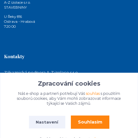
A-Z izolace s.r.o.
STAVEBNINY
U Řeky 816
Ostrava - Hrabová
720 00
Kontakty
Zákaznická podpora A-Z izolace s.r.o.
+420 724 815 140
Zpracování cookies
(Po-Pá, 7-15 hod.)
Náš e-shop a partneři potřebují Váš
souhlas
s použitím
jakubkaleta@azizolace.cz
souborů cookies, aby Vám mohli zobrazovat informace
týkající se Vašich zájmů.
Souhlasím
Nastavení