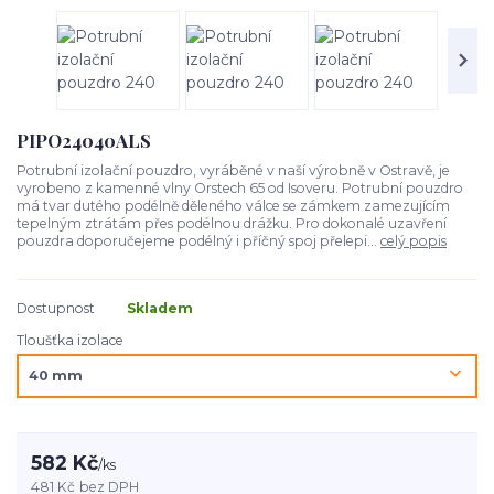
PIPO24040ALS
Potrubní izolační pouzdro, vyráběné v naší výrobně v Ostravě, je
vyrobeno z kamenné vlny Orstech 65 od Isoveru. Potrubní pouzdro
má tvar dutého podélně děleného válce se zámkem zamezujícím
tepelným ztrátám přes podélnou drážku. Pro dokonalé uzavření
pouzdra doporučejeme podélný i příčný spoj přelepi...
celý popis
Dostupnost
Skladem
Tloušťka izolace
582 Kč
/
ks
481 Kč
bez DPH