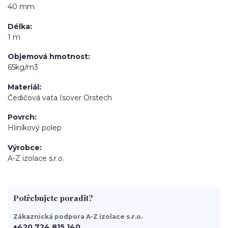
40 mm
Délka
1 m
Objemová hmotnost
65kg/m3
Materiál
Čedičová vata Isover Orstech
Povrch
Hliníkový polep
Výrobce
A-Z izolace s.r.o.
Potřebujete poradit?
Zákaznická podpora A-Z izolace s.r.o.
+420 724 815 140