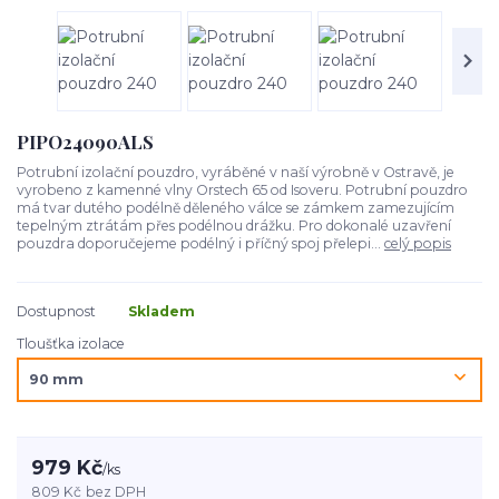
PIPO24090ALS
Potrubní izolační pouzdro, vyráběné v naší výrobně v Ostravě, je
vyrobeno z kamenné vlny Orstech 65 od Isoveru. Potrubní pouzdro
má tvar dutého podélně děleného válce se zámkem zamezujícím
tepelným ztrátám přes podélnou drážku. Pro dokonalé uzavření
pouzdra doporučejeme podélný i příčný spoj přelepi...
celý popis
Dostupnost
Skladem
Tloušťka izolace
979 Kč
/
ks
809 Kč
bez DPH