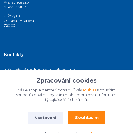
A-Z izolace s.r.o.
STAVEBNINY
U Řeky 816
Ostrava - Hrabová
720 00
Kontakty
Zákaznická podpora A-Z izolace s.r.o.
+420 724 815 140
Zpracování cookies
(Po-Pá, 7-15 hod.)
Náš e-shop a partneři potřebují Váš
souhlas
s použitím
jakubkaleta@azizolace.cz
souborů cookies, aby Vám mohli zobrazovat informace
týkající se Vašich zájmů.
Souhlasím
Nastavení