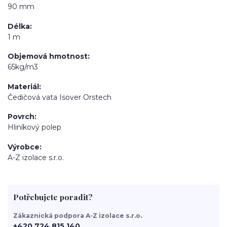
90 mm
Délka
1 m
Objemová hmotnost
65kg/m3
Materiál
Čedičová vata Isover Orstech
Povrch
Hliníkový polep
Výrobce
A-Z izolace s.r.o.
Potřebujete poradit?
Zákaznická podpora A-Z izolace s.r.o.
+420 724 815 140