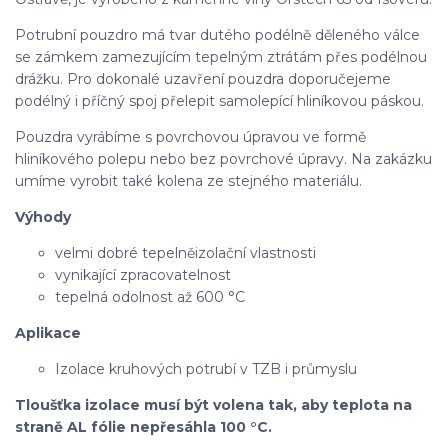
Potrubní pouzdro má tvar dutého podélně děleného válce
se zámkem zamezujícím tepelným ztrátám přes podélnou
drážku. Pro dokonalé uzavření pouzdra doporučejeme
podélný i příčný spoj přelepit samolepící hliníkovou páskou.
Pouzdra vyrábíme s povrchovou úpravou ve formě
hliníkového polepu nebo bez povrchové úpravy. Na zakázku
umíme vyrobit také kolena ze stejného materiálu.
Výhody
velmi dobré tepelněizolační vlastnosti
vynikající zpracovatelnost
tepelná odolnost až 600 °C
Aplikace
Izolace kruhových potrubí v TZB i průmyslu
Tloušťka izolace musí být volena tak, aby teplota na
straně AL fólie nepřesáhla 100 °C.