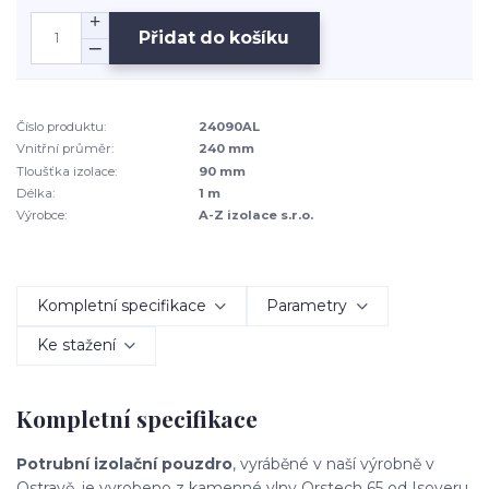
Přidat do košíku
Číslo produktu:
24090AL
Vnitřní průměr:
240 mm
Tloušťka izolace:
90 mm
Délka:
1 m
Výrobce:
A-Z izolace s.r.o.
Kompletní specifikace
Parametry
Ke stažení
Kompletní specifikace
Potrubní izolační pouzdro
, vyráběné v naší výrobně v
Ostravě, je vyrobeno z kamenné vlny Orstech 65 od Isoveru.