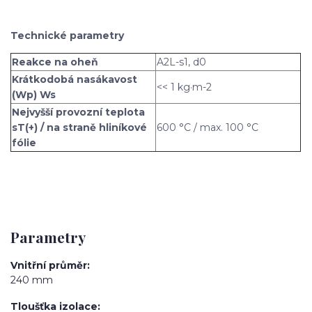
Technické parametry
Reakce na oheň
A2L-s1, d0
Krátkodobá nasákavost
<< 1 kg·m-2
(Wp) Ws
Nejvyšší provozní teplota
sT(+) / na straně hliníkové
600 °C / max. 100 °C
fólie
Parametry
Vnitřní průměr
240 mm
Tloušťka izolace