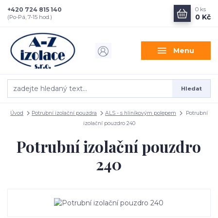
+420 724 815 140
0
ks
0 Kč
(Po-Pá, 7-15 hod.)
Menu
Hledat
Úvod
Potrubní izolační pouzdra
ALS - s hliníkovým polepem
Potrubní
izolační pouzdro 240
Potrubní izolační pouzdro
240