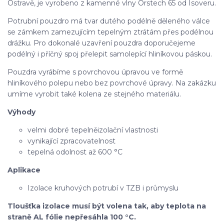
Ostravě, je vyrobeno z kamenné vlny Orstech 65 od Isoveru.
Potrubní pouzdro má tvar dutého podélně děleného válce
se zámkem zamezujícím tepelným ztrátám přes podélnou
drážku. Pro dokonalé uzavření pouzdra doporučejeme
podélný i příčný spoj přelepit samolepící hliníkovou páskou.
Pouzdra vyrábíme s povrchovou úpravou ve formě
hliníkového polepu nebo bez povrchové úpravy. Na zakázku
umíme vyrobit také kolena ze stejného materiálu.
Výhody
velmi dobré tepelněizolační vlastnosti
vynikající zpracovatelnost
tepelná odolnost až 600 °C
Aplikace
Izolace kruhových potrubí v TZB i průmyslu
Tloušťka izolace musí být volena tak, aby teplota na
straně AL fólie nepřesáhla 100 °C.