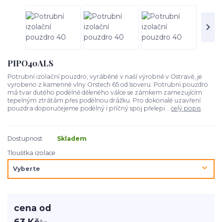
PIPO40ALS
Potrubní izolační pouzdro, vyráběné v naší výrobně v Ostravě, je
vyrobeno z kamenné vlny Orstech 65 od Isoveru. Potrubní pouzdro
má tvar dutého podélně děleného válce se zámkem zamezujícím
tepelným ztrátám přes podélnou drážku. Pro dokonalé uzavření
pouzdra doporučejeme podélný i příčný spoj přelepi...
celý popis
Dostupnost
Skladem
Tloušťka izolace
cena od
63 Kč