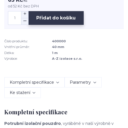
/
ks
od
52 Kč
bez DPH
Přidat do košíku
Číslo produktu:
400000
Vnitřní průměr:
40 mm
Délka:
1 m
Výrobce:
A-Z izolace s.r.o.
Kompletní specifikace
Parametry
Ke stažení
Kompletní specifikace
Potrubní izolační pouzdro
, vyráběné v naší výrobně v