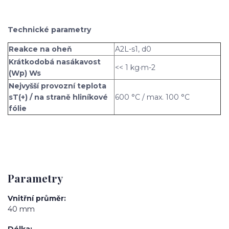
Technické parametry
Reakce na oheň
A2L-s1, d0
Krátkodobá nasákavost
<< 1 kg·m-2
(Wp) Ws
Nejvyšší provozní teplota
sT(+) / na straně hliníkové
600 °C / max. 100 °C
fólie
Parametry
Vnitřní průměr
40 mm
Délka