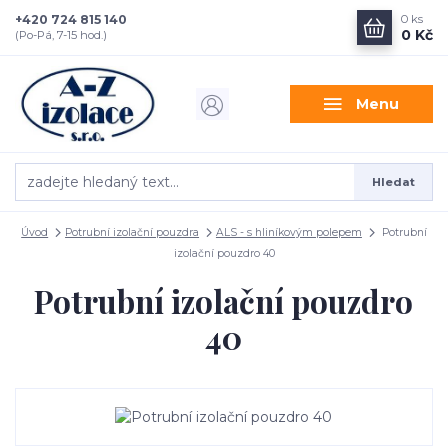
+420 724 815 140
0
ks
0 Kč
(Po-Pá, 7-15 hod.)
Menu
Hledat
Úvod
Potrubní izolační pouzdra
ALS - s hliníkovým polepem
Potrubní
izolační pouzdro 40
Potrubní izolační pouzdro
40