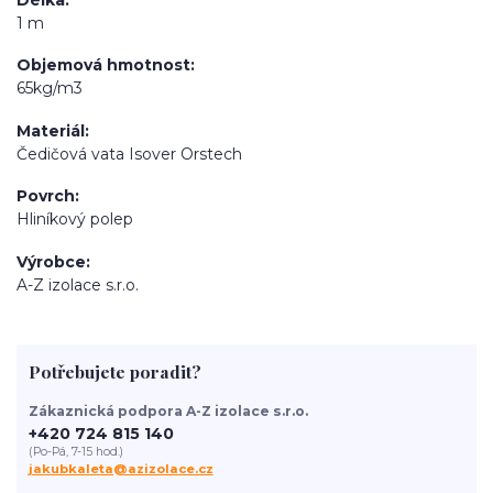
1 m
Objemová hmotnost
65kg/m3
Materiál
Čedičová vata Isover Orstech
Povrch
Hliníkový polep
Výrobce
A-Z izolace s.r.o.
Potřebujete poradit?
Zákaznická podpora A-Z izolace s.r.o.
+420 724 815 140
(Po-Pá, 7-15 hod.)
jakubkaleta@azizolace.cz