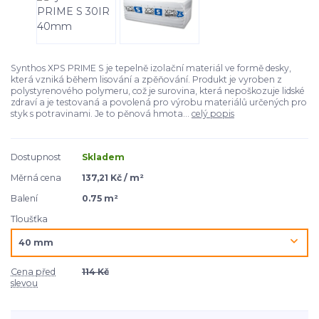
Synthos XPS PRIME S je tepelně izolační materiál ve formě desky,
která vzniká během lisování a zpěňování. Produkt je vyroben z
polystyrenového polymeru, což je surovina, která nepoškozuje lidské
zdraví a je testovaná a povolená pro výrobu materiálů určených pro
styk s potravinami. Je to pěnová hmota...
celý popis
Dostupnost
Skladem
Měrná cena
137,21 Kč / m²
Balení
0.75 m²
Tloušťka
Cena před
114 Kč
slevou