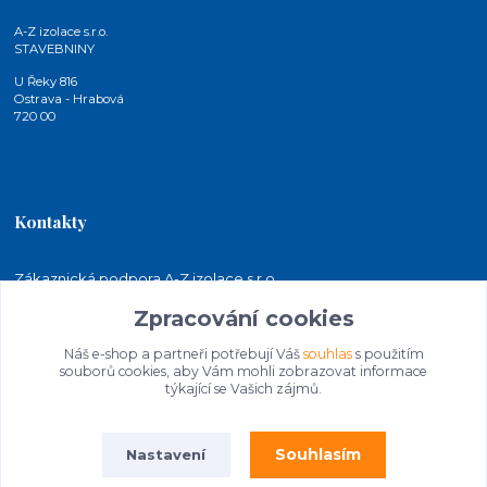
A-Z izolace s.r.o.
STAVEBNINY
U Řeky 816
Ostrava - Hrabová
720 00
Kontakty
Zákaznická podpora A-Z izolace s.r.o.
+420 724 815 140
Zpracování cookies
(Po-Pá, 7-15 hod.)
Náš e-shop a partneři potřebují Váš
souhlas
s použitím
jakubkaleta@azizolace.cz
souborů cookies, aby Vám mohli zobrazovat informace
týkající se Vašich zájmů.
Souhlasím
Nastavení