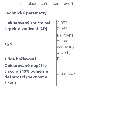
izolace ostění oken a dveří
Technické parametry
Deklarovaný součinitel
0,032 -
tepelné vodivost (λD)
0,034
IR (rovná
hrana,
Typ
vaflovaný
povrch)
Třída hořlavosti
F
Deklarované napětí v
tlaku při 10% poměrné
≥ 300 kPa
deformaci (pevnost v
tlaku)