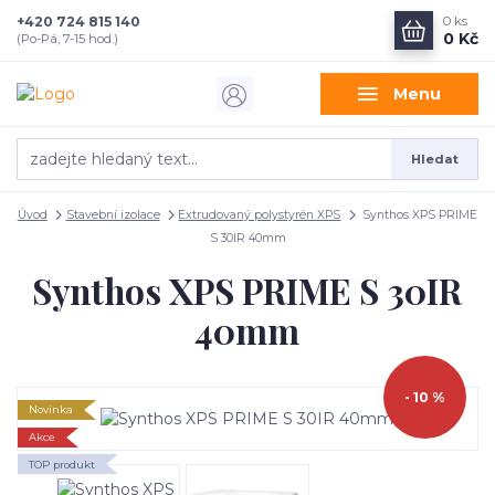
+420 724 815 140
0
ks
0 Kč
(Po-Pá, 7-15 hod.)
Menu
Hledat
Úvod
Stavební izolace
Extrudovaný polystyrén XPS
Synthos XPS PRIME
S 30IR 40mm
Synthos XPS PRIME S 30IR
40mm
- 10 %
Novinka
Akce
TOP produkt