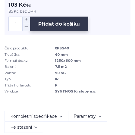
103 Kč
/
ks
85 Kč
bez DPH
Přidat do košíku
Číslo produktu:
XPSS40
Tloušťka:
40 mm
Formát desky:
1250x600 mm
Balení:
7.5 m2
Paleta:
90 m2
Typ:
IR
Třída hořlavosti:
F
Výrobce:
SYNTHOS Kralupy a.s.
Kompletní specifikace
Parametry
Ke stažení