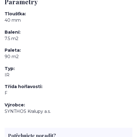
Parametry
Tloušťka
40 mm
Balení
7.5 m2
Paleta
90 m2
Typ
IR
Třída hořlavosti
F
Výrobce
SYNTHOS Kralupy a.s.
Potřebujete poradit?