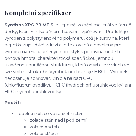
Kompletní specifikace
Synthos XPS PRIME S
je tepelně izolační materiál ve formě
desky, která vzniká během lisování a zpěňování. Produkt je
vyroben z polystyrenového polymeru, což je surovina, která
nepoškozuje lidské zdraví a je testovaná a povolená pro
výrobu materiálů určených pro styk s potravinami. Je to
pěnová hmota, charakteristická specifickou jemnou
uzavřenou buněčnou strukturou, která obsahuje vzduch ve
své vnitřní struktuře. Výrobek neobsahuje HBCD. Výrobek
neobsahuje zpěňovací činidla na bázi CFC
(chlorfluoruhlovodíky), HCFC (hydrochlorfluoruhlovodíky) ani
HFC (hydrofluoruhlovodíky).
Použití
Tepelná izolace ve stavebnictví
izolace stěn nad i pod zemí
izolace podlah
izolace střech