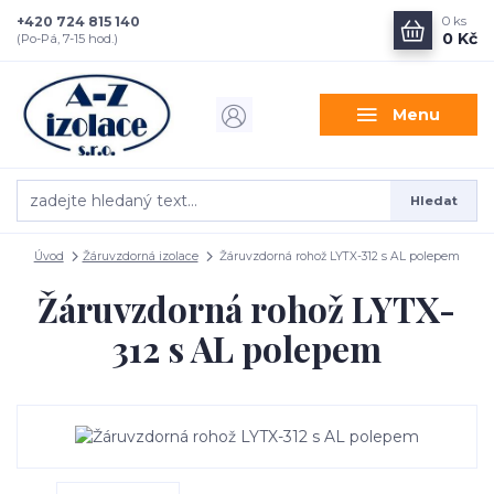
+420 724 815 140
0
ks
0 Kč
(Po-Pá, 7-15 hod.)
Menu
Hledat
Úvod
Žáruvzdorná izolace
Žáruvzdorná rohož LYTX-312 s AL polepem
Žáruvzdorná rohož LYTX-
312 s AL polepem