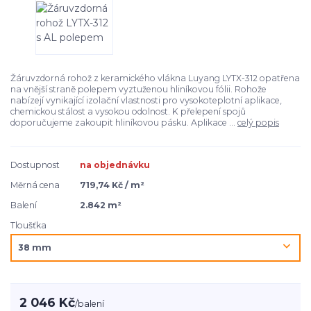
Žáruvzdorná rohož z keramického vlákna Luyang LYTX-312 opatřena
na vnější straně polepem vyztuženou hliníkovou fólii. Rohože
nabízejí vynikající izolační vlastnosti pro vysokoteplotní aplikace,
chemickou stálost a vysokou odolnost. K přelepení spojů
doporučujeme zakoupit hliníkovou pásku. Aplikace ...
celý popis
Dostupnost
na objednávku
Měrná cena
719,74 Kč / m²
Balení
2.842 m²
Tloušťka
2 046 Kč
/
balení