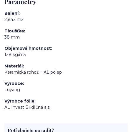
Parametry
Balení
2,842 m2
Tloušťka
38 mm
Objemová hmotnost
128 kg/m3
Materiál
Keramická rohož + AL polep
Výrobce
Luyang
Výrobce fólie
AL Invest Břidličná a.s.
Potřebujete poradit?