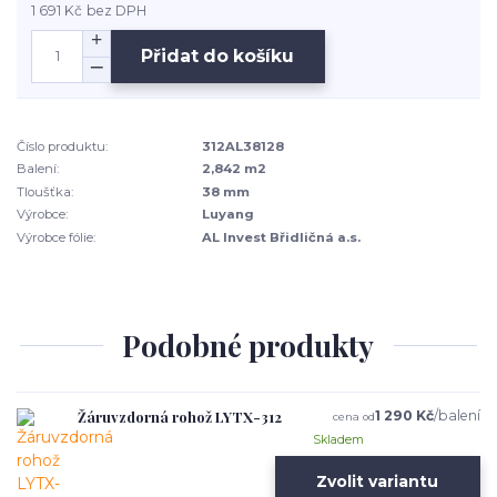
1 691 Kč
bez DPH
Přidat do košíku
Číslo produktu:
312AL38128
Balení:
2,842 m2
Tloušťka:
38 mm
Výrobce:
Luyang
Výrobce fólie:
AL Invest Břidličná a.s.
Podobné produkty
Žáruvzdorná rohož LYTX-312
1 290 Kč
/
balení
cena od
Skladem
Zvolit variantu