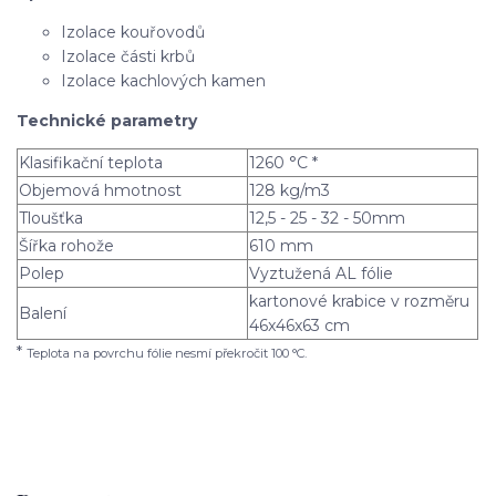
Izolace kouřovodů
Izolace části krbů
Izolace kachlových kamen
Technické parametry
Klasifikační teplota
1260 °C *
Objemová hmotnost
128 kg/m3
Tloušťka
12,5 - 25 - 32 - 50mm
Šířka rohože
610 mm
Polep
Vyztužená AL fólie
kartonové krabice v rozměru
Balení
46x46x63 cm
*
Teplota na povrchu fólie nesmí překročit 100 °C.