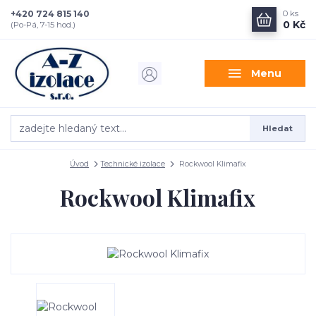
+420 724 815 140
0
ks
0 Kč
(Po-Pá, 7-15 hod.)
Menu
Hledat
Úvod
Technické izolace
Rockwool Klimafix
Rockwool Klimafix