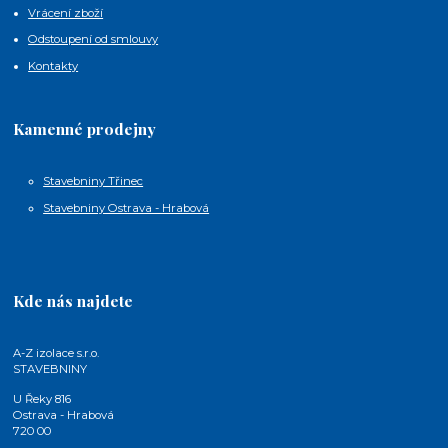
Vrácení zboží
Odstoupení od smlouvy
Kontakty
Kamenné prodejny
Stavebniny Třinec
Stavebniny Ostrava - Hrabová
Kde nás najdete
A-Z izolace s.r.o.
STAVEBNINY
U Řeky 816
Ostrava - Hrabová
720 00