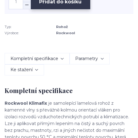
Přidat do košíku
Typ:
Rohož
Výrobce:
Rockwool
Kompletní specifikace
Parametry
Ke stažení
Kompletní specifikace
Rockwool Klimafix
je samolepící lamelová rohož z
kamenné vlny s převážně kolmou orientací vláken pro
izolaci rozvodů vzduchotechnických potrubí a klimatizace.
Lze ji aplikovat přímým lepením na čistý a suchý povrch
bez prachu, mastnoty, rzi a jiných nečistot do maximální
teploty povrchu 50 °C a minimální teploty povrchu, která