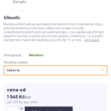
Klimafix
Rockwool Klimafix je samolepící lamelová rohož z kamenné vlny s
převážně kolmou orientací vláken pro izolaci rozvodů
vzduchotechnických potrubí a klimatizace. Lze ji aplikovat přímým
lepením na čistý a suchý povrch bez prachu, mastnoty, rzi a jiných
nečistot do maximální teploty povrchu 50 °C a mini...
celý popis
Dostupnost
Skladem
Tloušťka izolace
cena od
1 545 Kč
/
bal
od
1 277 Kč
bez DPH