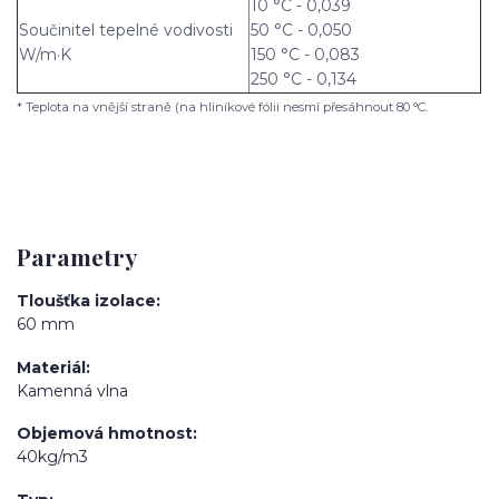
10 °C - 0,039
Součinitel tepelné vodivosti
50 °C - 0,050
W/m·K
150 °C - 0,083
250 °C - 0,134
* Teplota na vnější straně (na hliníkové fólii nesmí přesáhnout 80 °C.
Parametry
Tloušťka izolace
60 mm
Materiál
Kamenná vlna
Objemová hmotnost
40kg/m3