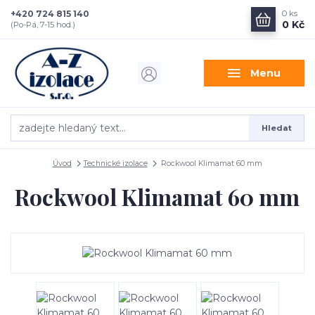
+420 724 815 140
0
ks
0 Kč
(Po-Pá, 7-15 hod.)
Menu
Hledat
Úvod
Technické izolace
Rockwool Klimamat 60 mm
Rockwool Klimamat 60 mm