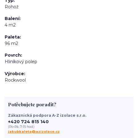
Typ
Rohož
Balení
4 m2
Paleta
96 m2
Povrch
Hliníkový polep
Výrobce
Rockwool
Potřebujete poradit?
Zákaznická podpora A-Z izolace s.r.o.
+420 724 815 140
(Po-Pá, 7-15 hod.)
jakubkaleta@azizolace.cz