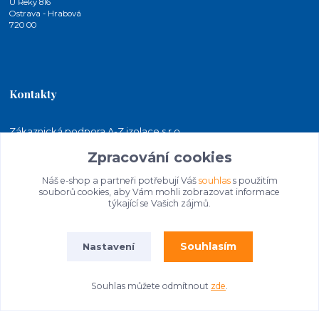
U Řeky 816
Ostrava - Hrabová
720 00
Kontakty
Zákaznická podpora A-Z izolace s.r.o.
+420 724 815 140
Zpracování cookies
(Po-Pá, 7-15 hod.)
Náš e-shop a partneři potřebují Váš
souhlas
s použitím
jakubkaleta@azizolace.cz
souborů cookies, aby Vám mohli zobrazovat informace
týkající se Vašich zájmů.
Souhlasím
Nastavení
Souhlas můžete odmítnout
zde
.
© 2026 A-Z izolace s.r.o. | STAVEBNINY
Vytvořeno na
Eshop-rychle.cz