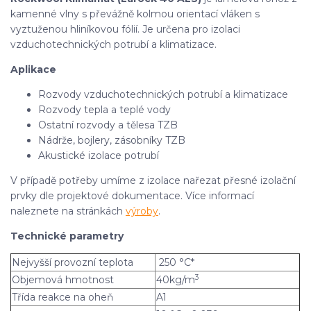
kamenné vlny s převážně kolmou orientací vláken s
vyztuženou hliníkovou fólií. Je určena pro izolaci
vzduchotechnických potrubí a klimatizace.
Aplikace
Rozvody vzduchotechnických potrubí a klimatizace
Rozvody tepla a teplé vody
Ostatní rozvody a tělesa TZB
Nádrže, bojlery, zásobníky TZB
Akustické izolace potrubí
V případě potřeby umíme z izolace nařezat přesné izolační
prvky dle projektové dokumentace. Více informací
naleznete na stránkách
výroby
.
Technické parametry
Nejvyšší provozní teplota
250 °C*
3
Objemová hmotnost
40kg/m
Třída reakce na oheň
A1