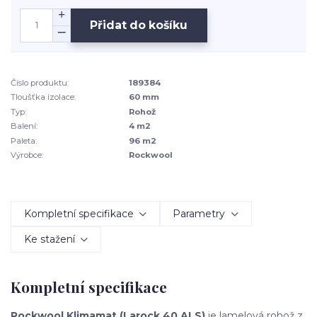
Přidat do košíku
Číslo produktu:
189384
Tloušťka izolace:
60 mm
Typ:
Rohož
Balení:
4 m2
Paleta:
96 m2
Výrobce:
Rockwool
Kompletní specifikace
Parametry
Ke stažení
Kompletní specifikace
Rockwool Klimamat (Larock 40 ALS)
je lamelová rohož z