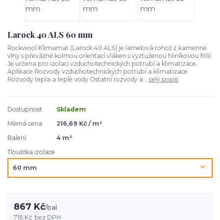
Larock 40 ALS 60 mm
Rockwool Klimamat (Larock 40 ALS) je lamelová rohož z kamenné
vlny s převážně kolmou orientací vláken s vyztuženou hliníkovou fólií.
Je určena pro izolaci vzduchotechnických potrubí a klimatizace.
Aplikace Rozvody vzduchotechnických potrubí a klimatizace
Rozvody tepla a teplé vody Ostatní rozvody a...
celý popis
Dostupnost
Skladem
Měrná cena
216,69 Kč / m²
Balení
4 m²
Tloušťka izolace
867 Kč
/
bal
716 Kč
bez DPH